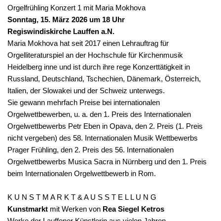
Orgelfrühling Konzert 1 mit Maria Mokhova
Sonntag, 15. März 2026 um 18 Uhr
Regiswindiskirche Lauffen a.N.
Maria Mokhova hat seit 2017 einen Lehrauftrag für
Orgelliteraturspiel an der Hochschule für Kirchenmusik
Heidelberg inne und ist durch ihre rege Konzerttätigkeit in
Russland, Deutschland, Tschechien, Dänemark, Österreich,
Italien, der Slowakei und der Schweiz unterwegs.
Sie gewann mehrfach Preise bei internationalen
Orgelwettbewerben, u. a. den 1. Preis des Internationalen
Orgelwettbewerbs Petr Eben in Opava, den 2. Preis (1. Preis
nicht vergeben) des 58. Internationalen Musik Wettbewerbs
Prager Frühling, den 2. Preis des 56. Internationalen
Orgelwettbewerbs Musica Sacra in Nürnberg und den 1. Preis
beim Internationalen Orgelwettbewerb in Rom.
K U N S T M A R K T & A U S S T E L L U N G
Kunstmarkt
mit Werken von
Rea Siegel Ketros
Werke der Lauffener Künstlerin aus vielen Jahren