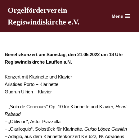
Orgelförderverein
Menu
Zum
Regiswindiskirche e.V.
Inhalt
springen
Benefizkonzert am Samstag, den 21.05.2022 um 18 Uhr
Regiswindiskirche Lauffen a.N.
Konzert mit Klarinette und Klavier
Aristides Porto – Klarinette
Gudrun Ulrich – Klavier
– „Solo de Concours“ Op. 10 für Klarinette und Klavier,
Henri
Rabaud
– „Oblivion“, Astor Piazzolla
– „Clariloquio“, Solostück für Klarinette,
Guido López Gavilán
– Adagio, aus dem Klarinettenkonzert KV 622,
W. Amadeus